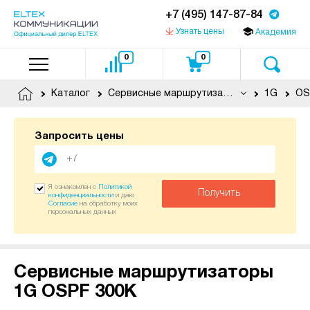
+7 (495) 147-87-84
Узнать цены
Академия
0
0
Каталог
Сервисные маршрутизаторы
1G
OS
Запросить цены
Я ознакомлен с
Политикой
Получить
конфиденциальности
и даю
Согласие
на обработку моих
персональных данных
Сервисные маршрутизаторы
1G OSPF 300K