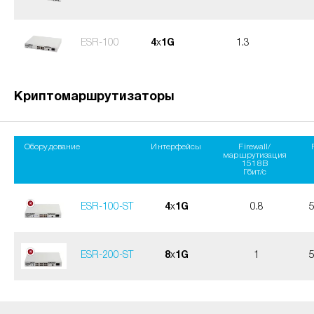
ESR-100
4
x
1G
1.3
Криптомаршрутизаторы
Оборудование
Интерфейсы
Firewall/
маршрутизация
1518B
Гбит/с
ESR-100-ST
4
x
1G
0.8
ESR-200-ST
8
x
1G
1