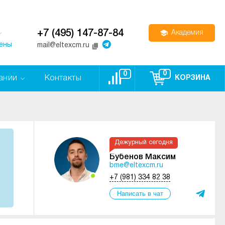
+7 (495) 147-87-84
Академия
цены
mail@eltexcm.ru
0
0
ании
Контакты
КОРЗИНА
Дежурный сегодня
Бубенов Максим
bme@eltexcm.ru
+7 (981) 334 82 38
Написать в чат