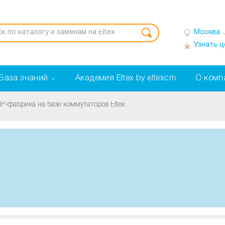
Москва
Узнать 
База знаний
Академия Eltex by eltexcm
О комп
IP-фабрика на базе коммутаторов Eltex