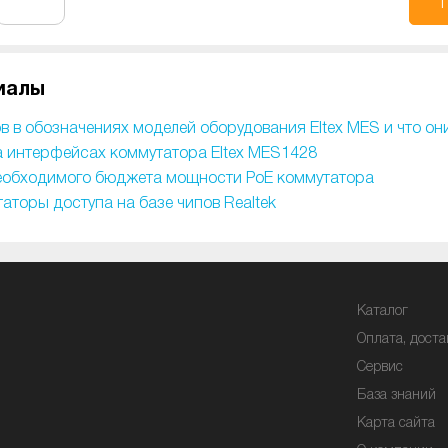
иалы
в в обозначениях моделей оборудования Eltex MES и что он
 интерфейсах коммутатора Eltex MES1428
еобходимого бюджета мощности PoE коммутатора
торы доступа на базе чипов Realtek
Каталог
Оплата, доста
Сервис
База знаний
Карта сайта