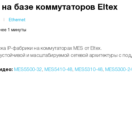
 на базе коммутаторов Eltex
I
Ethernet
нее 1 минуты
ка IP-фабрики на коммутаторах MES от Eltex.
оустойчивой и масштабируемой сетевой архитектуры с под
идео:
MES5500-32
,
MES5410-48
,
MES5310-48
,
MES5300-2