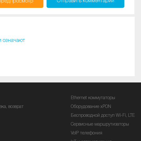
Отправить
комментарий
Предпросмотр
и означают
Ethernet коммутаторы
вка, возврат
Оборудование xPON
Беспроводной доступ Wi-Fi, LTE
Сервисные маршрутизаторы
VoIP телефония