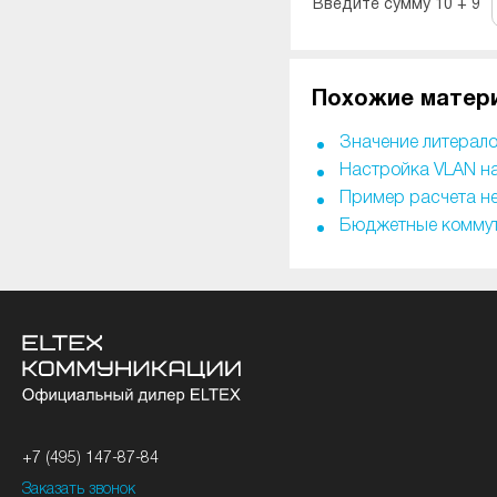
Введите сумму 10 + 9
Похожие матер
Значение литерало
Настройка VLAN на
Пример расчета н
Бюджетные коммута
+7 (495) 147-87-84
Заказать звонок