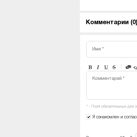
Комментарии (
0
Имя *
-
-
-
-
Комментарий *
-
-
-
-
-
-
-
-
* - Поля обязательные для 
-
-
-
Я ознакомлен и согла