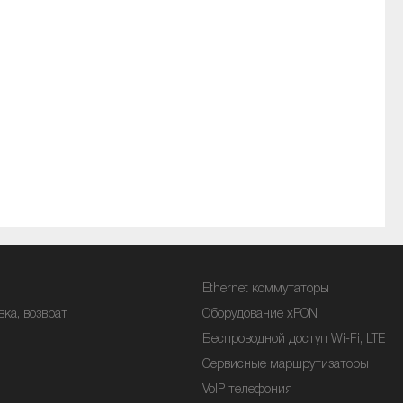
Ethernet коммутаторы
вка, возврат
Оборудование xPON
Беспроводной доступ Wi-Fi, LTE
Сервисные маршрутизаторы
VoIP телефония