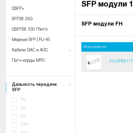
SFP модули 1
QSFP+
SFP28 25G
SFP модули FH
QSFP28 100 Гбит/с
Медные SFP | RJ-45
Оборудование
Кабели DAC и AOC
Патч-корды MPO
FH-SPB311
Дальность передачи
SFP
2м
3м
5м
10м
20м