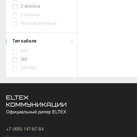
2 волокна
8 волокон
Многоволоконный
Тип кабеля
MM
SM
MM/SM
+7 (495) 147-87-84