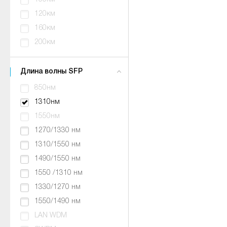
120км
160км
200км
Длина волны SFP
850нм
1310нм
1550нм
1270/1330 нм
1310/1550 нм
1490/1550 нм
1550 /1310 нм
1330/1270 нм
1550/1490 нм
LAN WDM