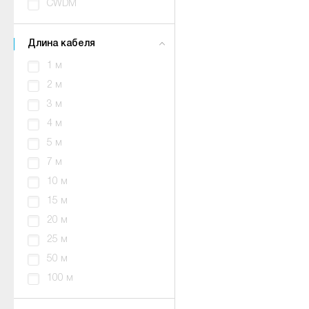
CWDM
Длина кабеля
1 м
2 м
3 м
4 м
5 м
7 м
10 м
15 м
20 м
25 м
50 м
100 м