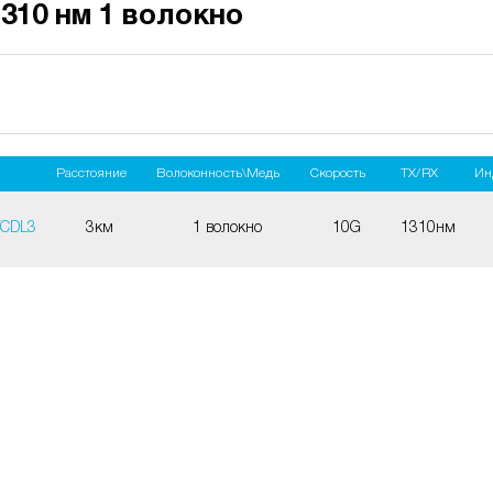
310 нм 1 волокно
Расстояние
Волоконность\Медь
Скорость
TX/RX
Ин
TCDL3
3км
1 волокно
10G
1310нм