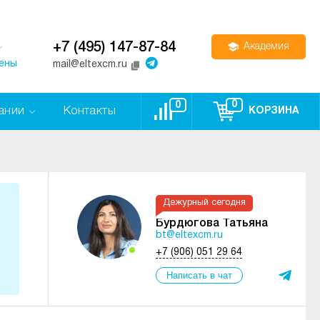
+7 (495) 147-87-84
Академия
цены
mail@eltexcm.ru
0
0
ании
Контакты
КОРЗИНА
Дежурный сегодня
Бурдюгова Татьяна
bt@eltexcm.ru
+7 (906) 051 29 64
Написать в чат