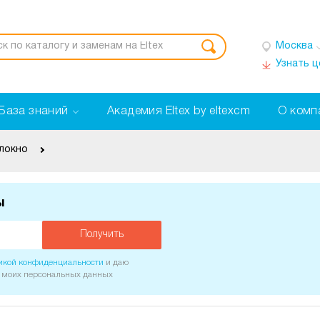
Москва
Узнать 
База знаний
Академия Eltex by eltexcm
О комп
олокно
ы
Получить
икой конфиденциальности
и даю
у моих персональных данных