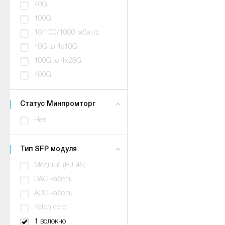
40G
100G
10/100/1000 мбит/с
40G to 4x10G
100G to 4x25G
400G
Статус Минпромторг
Нет
Тип SFP модуля
Медный (RJ-45)
DAC-кабель
AOC-кабель
Patch cord
1 волокно