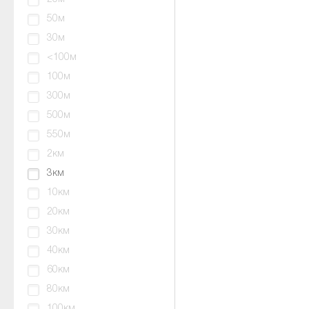
50м
30м
<100м
100м
300м
500м
550м
2км
3км
10км
20км
30км
40км
60км
80км
100км