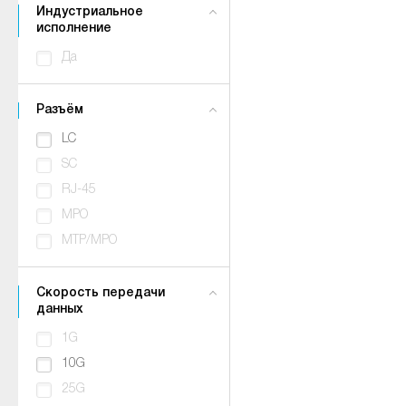
Индустриальное
исполнение
Да
Разъём
LC
SC
RJ-45
MPO
MTP/MPO
Скорость передачи
данных
1G
10G
25G