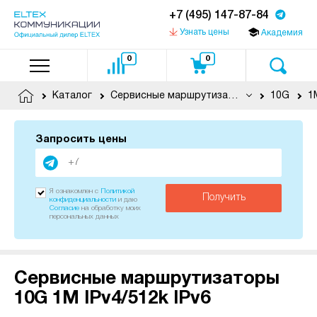
+7 (495) 147-87-84
Узнать цены
Академия
0
0
Каталог
Сервисные маршрутизаторы
10G
1
Запросить цены
Я ознакомлен с
Политикой
Получить
конфиденциальности
и даю
Согласие
на обработку моих
персональных данных
Сервисные маршрутизаторы
10G 1M IPv4/512k IPv6