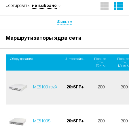
не выбрано
Сортировать:
Фильтр
Маршрутизаторы ядра сети
Оборудование
Интерфейсы
Произв-
Произв
сть,
сть,
Гбит/с
Мпкт/
ME5100 rev.X
20
x
SFP+
200
300
ME5100S
20
x
SFP+
200
300