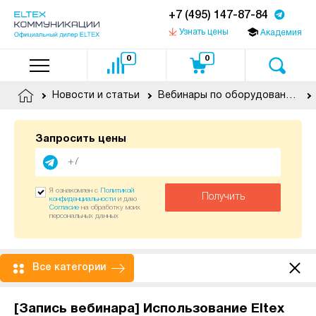
+7 (495) 147-87-84
Узнать цены
Академия
0
0
Новости и статьи
Вебинары по оборудованию Eltex
Запросить цены
Я ознакомлен с
Политикой
Получить
конфиденциальности
и даю
Согласие
на обработку моих
персональных данных
Все категории
[Запись вебинара] Использование Eltex