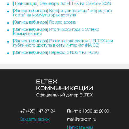
[Трансляция] Семинары по ELTEX на СВЯЗЬ-2026
[Запись вебинара] Конфигурирование "гибридного
порта" на коммутаторах доступа
[Запись вебинара] Routed access
[Запись вебинара] Итоги 2025 года с Элтекс
Коммуникации
[Запись вебинара] Развитие экосистемы ELTEX для
публичного доступа в сеть Интернет (NAICE)
[Запись вебинара] Переход с ROS4 на ROS6
+7 (495) 147-87-84
Пн-пт с 10:00 до 20:00
Заказать звонок
mail@eltexcm.ru
Написать нам