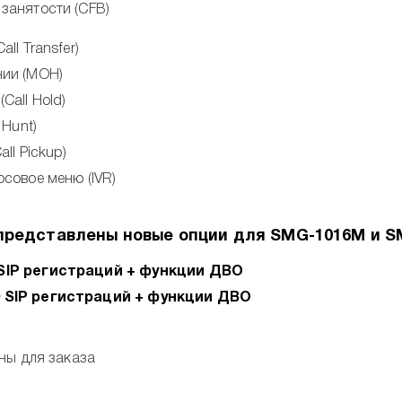
занятости (CFB)
ll Transfer)
нии (MOH)
Call Hold)
 Hunt)
ll Pickup)
совое меню (IVR)
 представлены новые опции для SMG-1016M и S
SIP регистраций + функции ДВО
 SIP регистраций + функции ДВО
ны для заказа