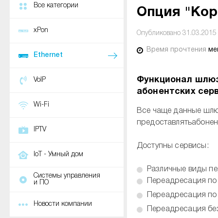
Все категории
Опция "Кор
xPon
Опубликовано 31.03.2015
Время прочтения
ме
Ethernet
Функционал шлюз
VoIP
абонентских серв
Wi-Fi
Все чаще данные шлю
предоставлятьабонент
IPTV
Доступны сервисы:
IoT - Умный дом
Различные виды пе
Системы управления
Переадресация по 
и ПО
Переадресация по 
Новости компании
Переадресация без