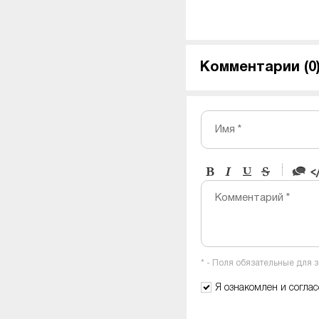
Комментарии (
0
Имя *
-
-
-
-
Комментарий *
-
-
-
-
-
-
-
-
* - Поля обязательные для 
-
-
-
Я ознакомлен и согла