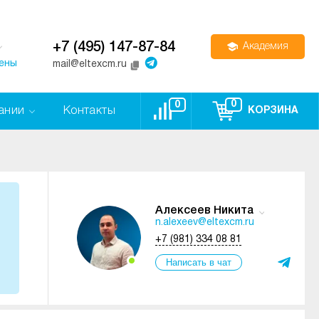
+7 (495) 147-87-84
Академия
цены
mail@eltexcm.ru
0
0
ании
Контакты
КОРЗИНА
Алексеев Никита
n.alexeev@eltexcm.ru
+7 (981) 334 08 81
Написать в чат