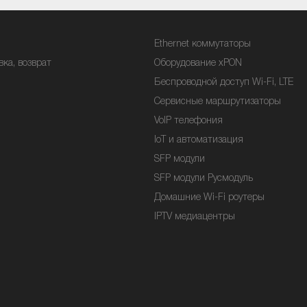
Ethernet коммутаторы
вка, возврат
Оборудование xPON
Беспроводной доступ Wi-Fi, LTE
Сервисные маршрутизаторы
VoIP телефония
IoT и автоматизация
SFP модули
SFP модули Русмодуль
Домашние Wi-Fi роутеры
IPTV медиацентры