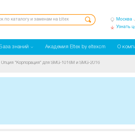
Москва
Узнать 
База знаний
Академия Eltex by eltexcm
О комп
Опция "Корпорация" для SMG-1016M и SMG-2016