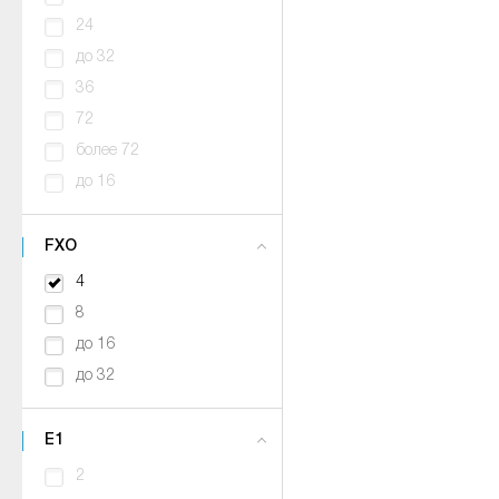
24
до 32
36
72
более 72
до 16
FXO
4
8
до 16
до 32
E1
2