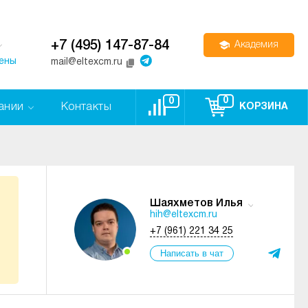
+7 (495) 147-87-84
Академия
цены
mail@eltexcm.ru
0
0
ании
Контакты
КОРЗИНА
Шаяхметов Илья
hih@eltexcm.ru
+7 (961) 221 34 25
Написать в чат