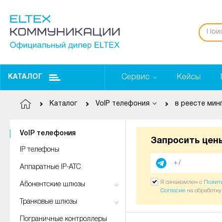
Сервис
Кейсы
КАТАЛОГ
Каталог
VoIP телефония
VoIP телефония
Запросить цен
IP телефоны
Аппаратные IP-АТС
Я ознакомлен с
Полит
Абонентские шлюзы
Согласие
на обработк
Транковые шлюзы
Пограничные контроллеры