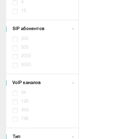
4
16
SIP абонентов
200
500
2000
3000
VoIP каналов
64
128
496
768
Тип