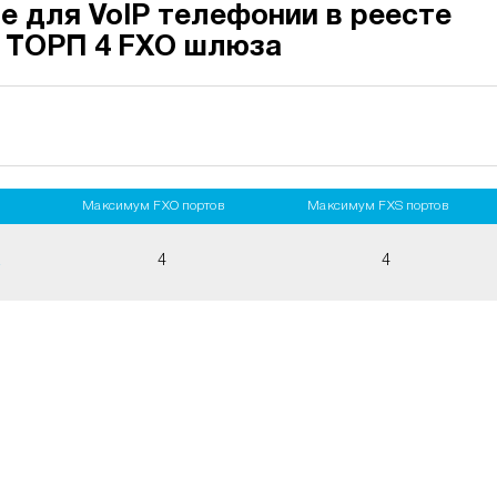
е для VoIP телефонии в реесте
 ТОРП 4 FXO шлюза
Максимум FXO портов
Максимум FXS портов
R
4
4