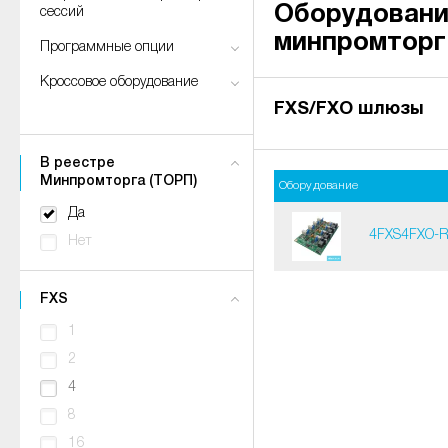
Оборудовани
сессий
минпромторг
Программные опции
Кроссовое оборудование
FXS/FXO шлюзы
В реестре
Минпромторга (ТОРП)
Оборудование
Да
4FXS4FXO-
Нет
FXS
1
2
4
8
16