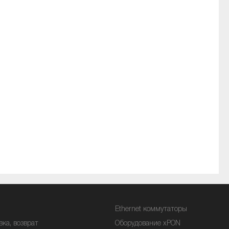
Ethernet коммутаторы
вка, возврат
Оборудование xPON