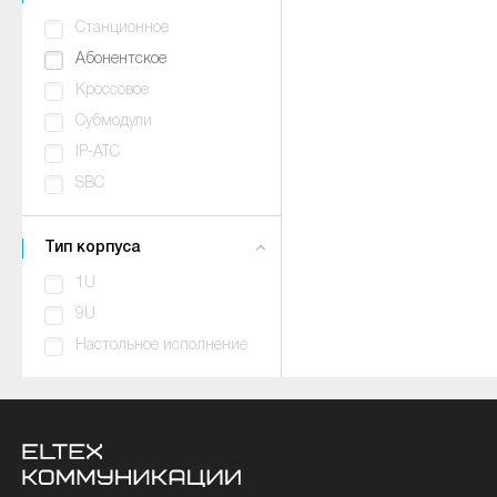
Станционное
Абонентское
Кроссовое
Субмодули
IP-АТС
SBC
Тип корпуса
1U
9U
Настольное исполнение