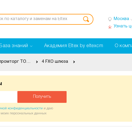
Москва
Узнать 
База знаний
Академия Eltex by eltexcm
О комп
в реесте минпромторг ТОРП
4 FXO шлюза
ы
Получить
икой конфиденциальности
и даю
у моих персональных данных