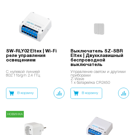
SW-RLY02 Eltex | Wi-Fi
Выключатель SZ-SBR
реле управления
Eltex | Двухклавишный
освещением
беспроводной
выключатель
С нулевой линией
Управление светом и другими
802.11b/g/n 2.4 ГГц
приборами
Z-Wave
1 x батарейка CR2450
В корзину
В корзину
НОВИНКА