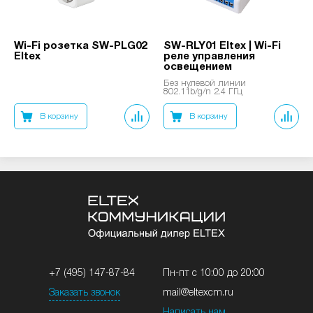
Wi-Fi розетка SW-PLG02
SW-RLY01 Eltex | Wi-Fi
Eltex
реле управления
освещением
Без нулевой линии
802.11b/g/n 2.4 ГГц
В корзину
В корзину
+7 (495) 147-87-84
Пн-пт с 10:00 до 20:00
Заказать звонок
mail@eltexcm.ru
Написать нам