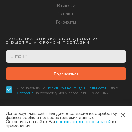
Вакансии
Контакты
Реквизиты
РАССЫЛКА СПИСКА ОБОРУДОВАНИЯ
С БЫСТРЫМ СРОКОМ ПОСТАВКИ
Подписаться
Я ознакомлен с
Политикой конфиденциальности
и даю
Согласие
на обработку моих персональных данных
Используя наш сайт, Вы даёте согласие на обработку
«Элтекс Коммуникации» - официальный дилер завода ELTEX. © 2013—
файлов cookie и пользовательских данных.
Оставаясь на сайте, Вы
соглашаетесь с политикой
их
2026
Политика конфиденциальности
и
Согласие на обработку данных
применения.