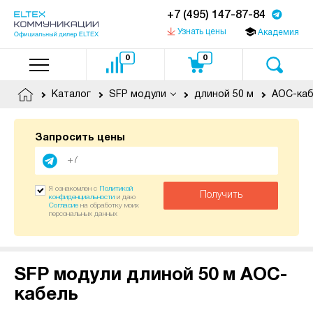
+7 (495) 147-87-84
Узнать цены
Академия
0
0
Каталог
SFP модули
длиной 50 м
AOC-каб
Запросить цены
Я ознакомлен с
Политикой
Получить
конфиденциальности
и даю
Согласие
на обработку моих
персональных данных
SFP модули длиной 50 м AOC-
кабель