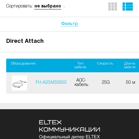
не выбрано
Сортировать:
Фильтр
Direct Attach
Оборудование
Тип
Скорость
Длина
кабеля
кабеля
AOC-
FH-A25M3SS50
25G
50 м
кабель