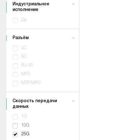
Индустриальное
исполнение
Да
Разъём
LC
SC
RJ-45
MPO
MTP/MPO
Скорость передачи
данных
1G
10G
25G