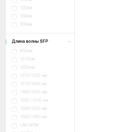
120км
160км
200км
Длина волны SFP
850нм
1310нм
1550нм
1270/1330 нм
1310/1550 нм
1490/1550 нм
1550 /1310 нм
1330/1270 нм
1550/1490 нм
LAN WDM