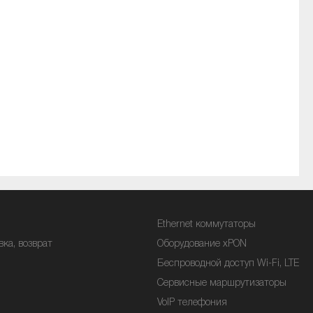
Ethernet коммутаторы
вка, возврат
Оборудование xPON
Беспроводной доступ Wi-Fi, LTE
Сервисные маршрутизаторы
VoIP телефония