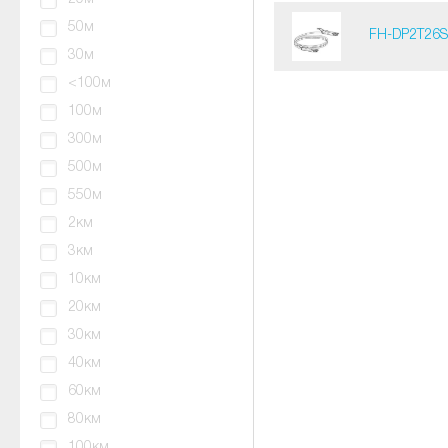
50м
FH-DP2T26
30м
<100м
100м
300м
500м
550м
2км
3км
10км
20км
30км
40км
60км
80км
100км