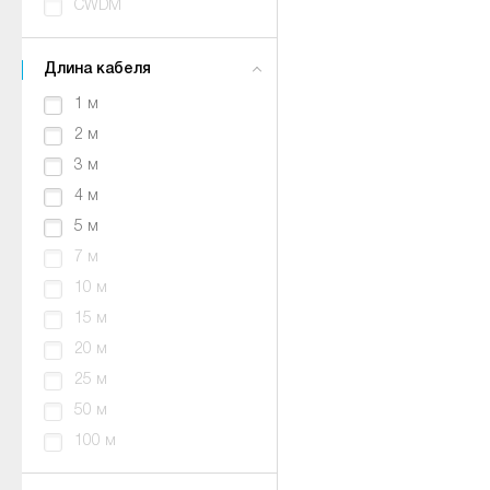
CWDM
Длина кабеля
1 м
2 м
3 м
4 м
5 м
7 м
10 м
15 м
20 м
25 м
50 м
100 м