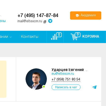
+7 (495) 147-87-84
Академия
цены
mail@eltexcm.ru
0
0
ании
Контакты
КОРЗИНА
Ударцев Евгений
eu@eltexcm.ru
+7 (958) 751 80 54
Написать в чат