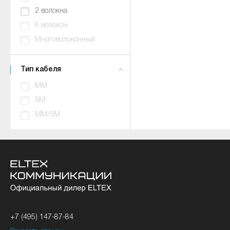
2 волокна
8 волокон
Многоволоконный
Тип кабеля
MM
SM
MM/SM
+7 (495) 147-87-84