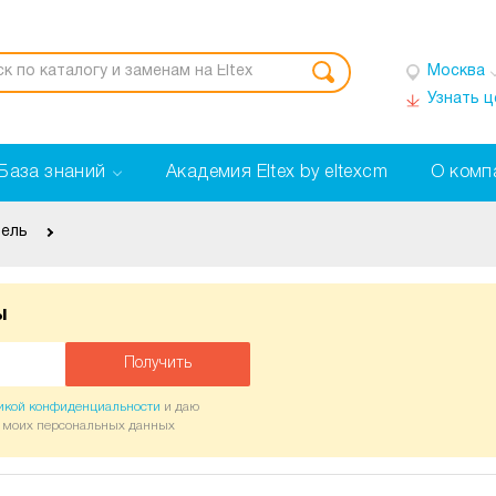
Москва
Узнать 
База знаний
Академия Eltex by eltexcm
О комп
бель
ы
Получить
икой конфиденциальности
и даю
у моих персональных данных