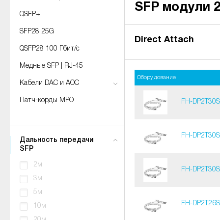
SFP модули 
QSFP+
SFP28 25G
Direct Attach
QSFP28 100 Гбит/с
Медные SFP | RJ-45
Оборудование
Кабели DAC и AOC
Патч-корды MPO
FH-DP2T30
FH-DP2T30
Дальность передачи
SFP
2м
FH-DP2T30
3м
5м
FH-DP2T26
10м
20м