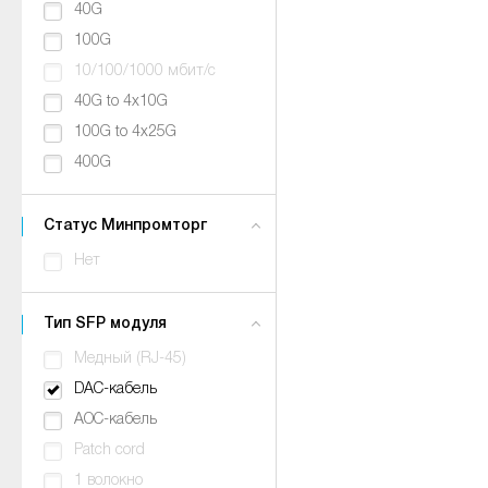
40G
100G
10/100/1000 мбит/с
40G to 4x10G
100G to 4x25G
400G
Статус Минпромторг
Нет
Тип SFP модуля
Медный (RJ-45)
DAC-кабель
AOC-кабель
Patch cord
1 волокно