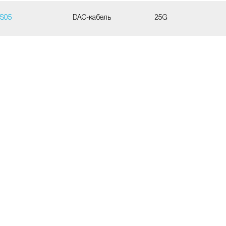
SS05
DAC-кабель
25G