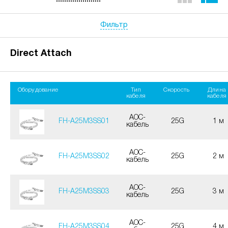
Фильтр
Direct Attach
Оборудование
Тип
Скорость
Длина
кабеля
кабеля
AOC-
FH-A25M3SS01
25G
1 м
кабель
AOC-
FH-A25M3SS02
25G
2 м
кабель
AOC-
FH-A25M3SS03
25G
3 м
кабель
AOC-
FH-A25M3SS04
25G
4 м