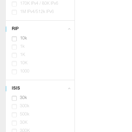
170K IPv4 / 80K IPv6
1M IPv4/512k IPv6
RIP
10k
1k
1K
10K
1000
ISIS
30k
300k
500k
30K
300K