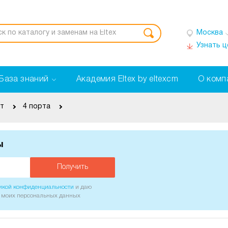
Москва
Узнать 
База знаний
Академия Eltex by eltexcm
О комп
т
4 порта
ы
Получить
икой конфиденциальности
и даю
у моих персональных данных