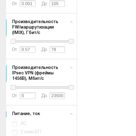
От
До
Производительность
FW/маршрутизации
(IMIX), Гбит/с
От
До
Производительность
IPsec VPN (фреймы
1456B), Мбит/с
От
До
Питание, ток
AC
2 смен.БП