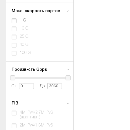
Макс. скорость портов
1 G
10 G
25 G
40 G
100 G
Произв-сть Gbps
От
До
FIB
4M IPv4/2,7M IPv6
(адаптивн.)
2M IPv4/1,3M IPv6