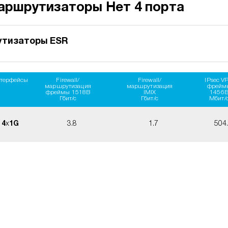
аршрутизаторы Нет 4 порта
утизаторы ESR
терфейсы
Firewall/
Firewall/
IPsec V
маршрутизация
маршрутизация
фрейм
фреймы 1518B
IMIX
1456
Гбит/с
Гбит/с
Мбит/
4
x
1G
3.8
1.7
504