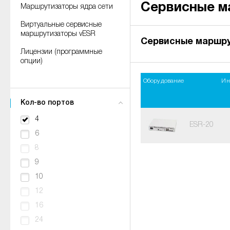
Сервисные м
Маршрутизаторы ядра сети
Виртуальные сервисные
маршрутизаторы vESR
Сервисные маршр
Лицензии (программные
опции)
Оборудование
Ин
Кол-во портов
4
ESR-20
6
8
9
10
12
16
24