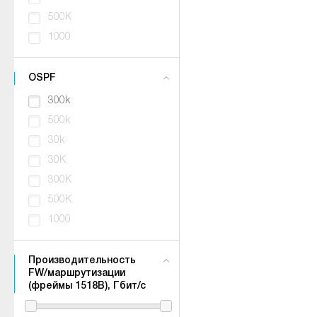
500K
1000
OSPF
300k
500k
30k
30K
300K
500K
1000
Производительность
FW/маршрутизации
(фреймы 1518B), Гбит/с