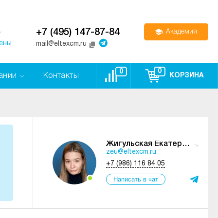
+7 (495) 147-87-84
Академия
цены
mail@eltexcm.ru
0
0
ании
Контакты
КОРЗИНА
Жигульская Екатерина
zeu@eltexcm.ru
+7 (986) 116 84 05
Написать в чат