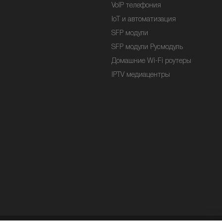
VoIP телефония
IoT и автоматизация
SFP модули
SFP модули Русмодуль
Домашние Wi-Fi роутеры
IPTV медиацентры