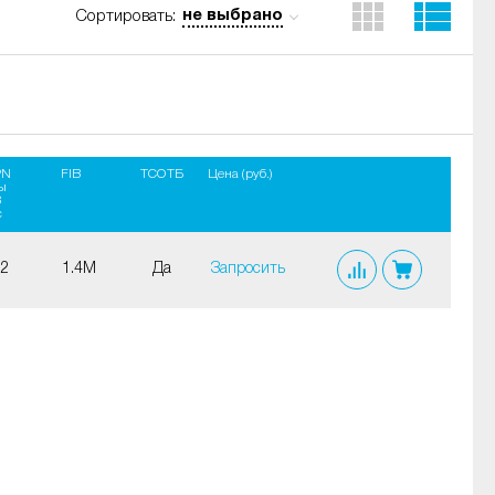
не выбрано
Сортировать:
PN
FIB
ТСОТБ
Цена (руб.)
ы
B
с
.2
1.4M
Да
Запросить