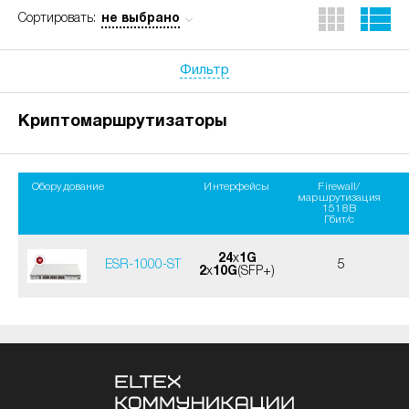
не выбрано
Сортировать:
Фильтр
Криптомаршрутизаторы
Оборудование
Интерфейсы
Firewall/
маршрутизация
1518B
Гбит/с
24
x
1G
ESR-1000-ST
5
2
x
10G
(SFP+)