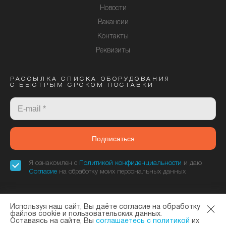
Новости
Вакансии
Контакты
Реквизиты
РАССЫЛКА СПИСКА ОБОРУДОВАНИЯ
С БЫСТРЫМ СРОКОМ ПОСТАВКИ
Подписаться
Я ознакомлен с
Политикой конфиденциальности
и даю
Согласие
на обработку моих персональных данных
Используя наш сайт, Вы даёте согласие на обработку
«Элтекс Коммуникации» - официальный дилер завода ELTEX. © 2013—
файлов cookie и пользовательских данных.
Оставаясь на сайте, Вы
соглашаетесь с политикой
их
2026
Политика конфиденциальности
и
Согласие на обработку данных