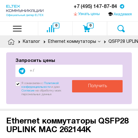
+7 (495) 147-87-84
Узнать цены
Академия
0
0
Каталог
Ethernet коммутаторы
QSFP28 UPLI
Запросить цены
Я ознакомлен с
Политикой
Получить
конфиденциальности
и даю
Согласие
на обработку моих
персональных данных
Ethernet коммутаторы QSFP28
UPLINK MAC 262144К