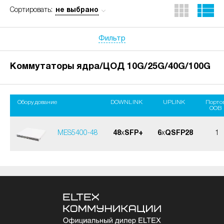
не выбрано
Сортировать:
Фильтр
Коммутаторы ядра/ЦОД 10G/25G/40G/100G
Оборудование
DOWNLINK
UPLINK
Порто
OOB
MES5400-48
48
x
SFP+
6
x
QSFP28
1