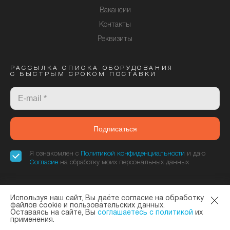
Вакансии
Контакты
Реквизиты
РАССЫЛКА СПИСКА ОБОРУДОВАНИЯ
С БЫСТРЫМ СРОКОМ ПОСТАВКИ
Подписаться
Я ознакомлен с
Политикой конфиденциальности
и даю
Согласие
на обработку моих персональных данных
Используя наш сайт, Вы даёте согласие на обработку
«Элтекс Коммуникации» - официальный дилер завода ELTEX. © 2013—
файлов cookie и пользовательских данных.
Оставаясь на сайте, Вы
соглашаетесь с политикой
их
2026
Политика конфиденциальности
и
Согласие на обработку данных
применения.