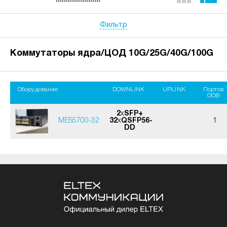
Фильтр
Коммутаторы ядра/ЦОД 10G/25G/40G/100G
Оборудование
DOWNLINK
UPLINK
Портов
OOB
2
x
SFP+
MES5700-32
32
x
QSFP56-
1
DD