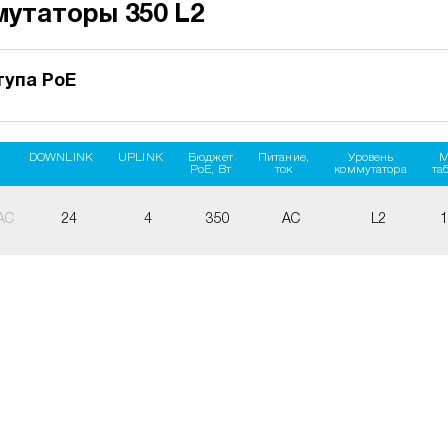
мутаторы 350 L2
упа PoE
DOWNLINK
UPLINK
Бюджет
Питание,
Уровень
M
PoE, Вт
ток
коммутатора
та
AC
24
4
350
AC
L2
1