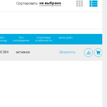
не выбрано
Сортировать:
AC-
Тип
Ключевые
Цена (руб.)
блица
охлаждения
особенности
6 384
активное
Запросить