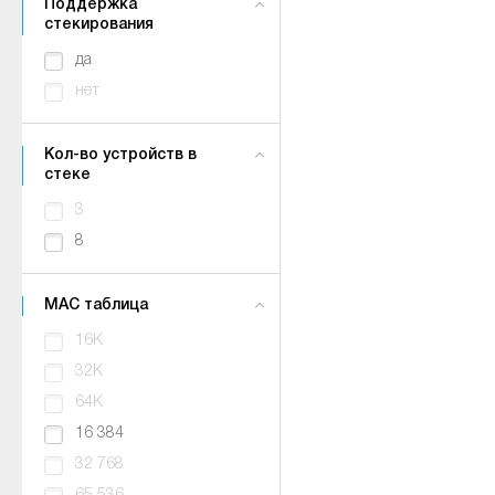
Поддержка
стекирования
да
нет
Кол-во устройств в
стеке
3
8
MAC таблица
16K
32K
64K
16 384
32 768