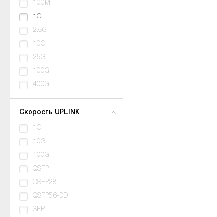
100M
1G
2.5G
10G
25G
100G
400G
Скорость UPLINK
1G
10G
100G
QSFP+
QSFP28
QSFP56-DD
SFP