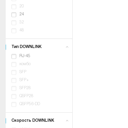
20
24
32
48
Тип DOWNLINK
RJ-45
комбо
SFP
SFP+
SFP28
QSFP28
QSFP56-DD
Скорость DOWNLINK