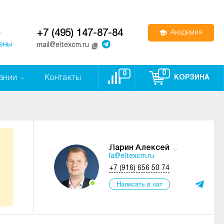
+7 (495) 147-87-84
Академия
цены
mail@eltexcm.ru
0
0
ании
Контакты
КОРЗИНА
Ларин Алексей
la@eltexcm.ru
+7 (916) 656 50 74
Написать в чат