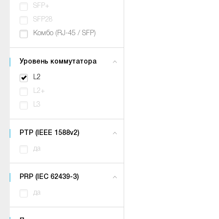
SFP+
SFP28
Комбо (RJ-45 / SFP)
Уровень коммутатора
L2
L2+
L3
PTP (IEEE 1588v2)
да
PRP (IEC 62439-3)
да