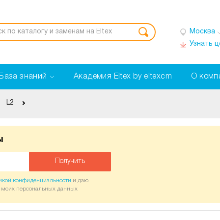
Москва
Узнать 
База знаний
Академия Eltex by eltexcm
О комп
L2
ы
Получить
икой конфиденциальности
и даю
у моих персональных данных