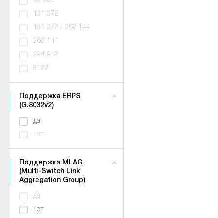
65 536
131 072
131 072 / 262 144
262 144
294 912
8192
Поддержка ERPS
(G.8032v2)
да
нет
Поддержка MLAG
(Multi-Switch Link
Aggregation Group)
да
нет