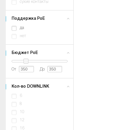
сухие контакты
Поддержка PoE
да
нет
Бюджет PoE
От
До
Кол-во DOWNLINK
6
8
10
12
16