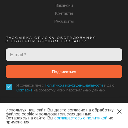
Вакансии
Контакты
Реквизиты
РАССЫЛКА СПИСКА ОБОРУДОВАНИЯ
С БЫСТРЫМ СРОКОМ ПОСТАВКИ
Подписаться
Я ознакомлен с
Политикой конфиденциальности
и даю
Согласие
на обработку моих персональных данных
Используя наш сайт, Вы даёте согласие на обработку
«Элтекс Коммуникации» - официальный дилер завода ELTEX. © 2013—
файлов cookie и пользовательских данных.
Оставаясь на сайте, Вы
соглашаетесь с политикой
их
2026
Политика конфиденциальности
и
Согласие на обработку данных
применения.