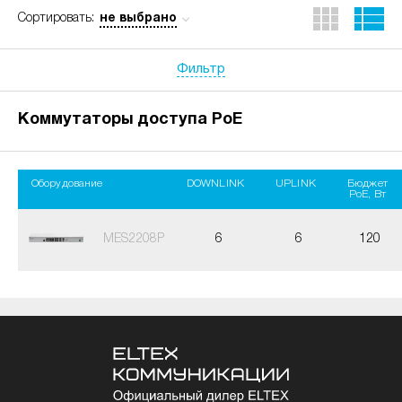
не выбрано
Сортировать:
Фильтр
Коммутаторы доступа PoE
Оборудование
DOWNLINK
UPLINK
Бюджет
PoE, Вт
MES2208P
6
6
120