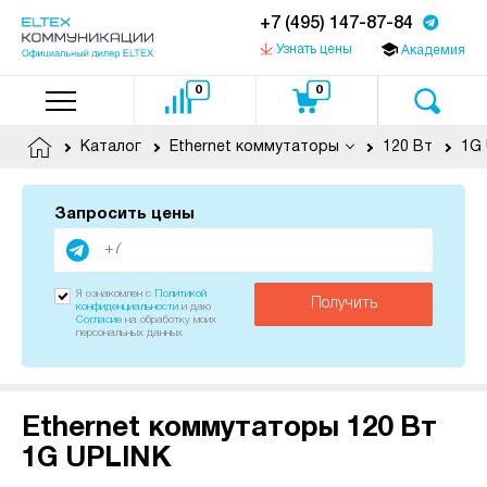
+7 (495) 147-87-84
Узнать цены
Академия
0
0
Каталог
Ethernet коммутаторы
120 Вт
1G 
Запросить цены
Я ознакомлен с
Политикой
Получить
конфиденциальности
и даю
Согласие
на обработку моих
персональных данных
Ethernet коммутаторы 120 Вт
1G UPLINK