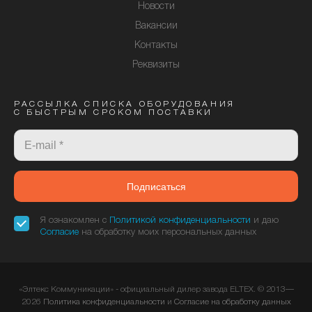
Новости
Вакансии
Контакты
Реквизиты
РАССЫЛКА СПИСКА ОБОРУДОВАНИЯ
С БЫСТРЫМ СРОКОМ ПОСТАВКИ
Подписаться
Я ознакомлен с
Политикой конфиденциальности
и даю
Согласие
на обработку моих персональных данных
«Элтекс Коммуникации» - официальный дилер завода ELTEX. © 2013—
2026
Политика конфиденциальности
и
Согласие на обработку данных