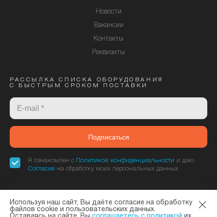
Новости
Вакансии
Контакты
Реквизиты
РАССЫЛКА СПИСКА ОБОРУДОВАНИЯ
С БЫСТРЫМ СРОКОМ ПОСТАВКИ
Подписаться
Я ознакомлен с
Политикой конфиденциальности
и даю
Согласие
на обработку моих персональных данных
Используя наш сайт, Вы даёте согласие на обработку
«Элтекс Коммуникации» - официальный дилер завода ELTEX. © 2013—
файлов cookie и пользовательских данных.
Оставаясь на сайте, Вы
соглашаетесь с политикой
их