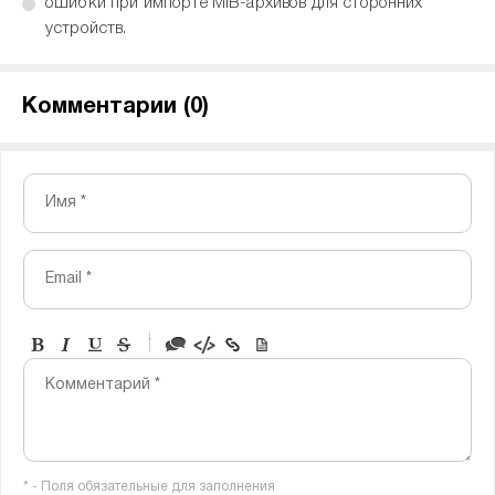
ошибки при импорте MIB-архивов для сторонних
устройств.
Комментарии (
0
)
Имя *
Email *
-
-
-
-
Комментарий *
-
-
-
-
-
-
-
-
* - Поля обязательные для заполнения