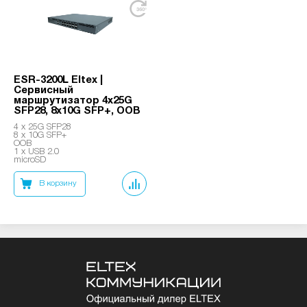
ESR-3200L Eltex |
Сервисный
маршрутизатор 4x25G
SFP28, 8x10G SFP+, OOB
4 x 25G SFP28
8 x 10G SFP+
OOB
1 x USB 2.0
microSD
В корзину