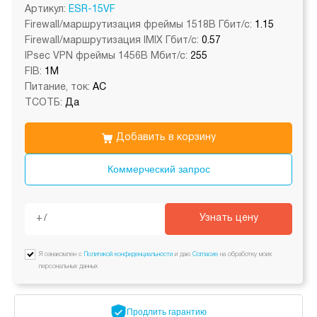
Артикул:
ESR-15VF
Firewall/маршрутизация фреймы 1518B Гбит/с:
1.15
Firewall/маршрутизация IMIX Гбит/с:
0.57
IPsec VPN фреймы 1456B Мбит/с:
255
FIB:
1M
Питание, ток:
AC
ТСОТБ:
Да
Добавить в корзину
Коммерческий запрос
Узнать цену
Я ознакомлен с
Политикой конфиденциальности
и даю
Согласие
на обработку моих
персональных данных
Продлить
гарантию