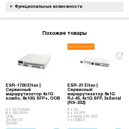
Функциональные возможности
Похожие товары
ОСТАЛОСЬ МАЛО
ESR-1700 Eltex |
ESR-21 Eltex |
Сервисный
Сервисный
маршрутизатор 4x1G
маршрутизатор 8x1G
комбо, 8x10G SFP+, OOB
RJ-45, 4x1G SFP, 3xSerial
(RS-232)
4 х 1G Combo
8 х 1G
8 x 10G SFP+
4 х 1G SFP
OOB
3 x Serial (RS-232)
2хUSB 2.0
2 x USB2.0
2xHDD